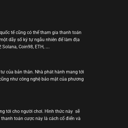
 quốc tế cũng có thể tham gia thanh toán
 một dãy số ký tự ngẫu nhiên để làm địa
 Solana, Coin98, ETH, ….
g tư của bản thân. Nhà phát hành mang tới
án cũng như công nghệ bảo mật của phương
g tới cho người chơi. Hình thức này sẽ
 thanh toán cược này là cách cổ điển và