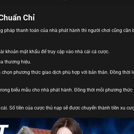
 Chuẩn Chỉ
pháp thanh toán của nhà phát hành thì người chơi cũng cần bi
ài khoản mật khẩu để truy cập vào nhà cái cá cược.
a thương hiệu.
a chọn phương thức giao dịch phù hợp với bản thân. Đồng thời
 trong biểu mẫu cho nhà phát hành. Đồng thời mỗi phương thức 
cái. Số tiền của cược thủ nạp sẽ được chuyển thành tiền xu cược