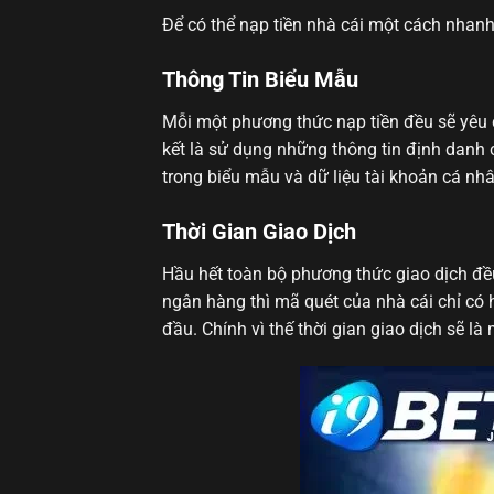
Để có thể nạp tiền nhà cái một cách nhanh
Thông Tin Biểu Mẫu
Mỗi một phương thức nạp tiền đều sẽ yêu 
kết là sử dụng những thông tin định danh 
trong biểu mẫu và dữ liệu tài khoản cá n
Thời Gian Giao Dịch
Hầu hết toàn bộ phương thức giao dịch đều
ngân hàng thì mã quét của nhà cái chỉ có h
đầu. Chính vì thế thời gian giao dịch sẽ là