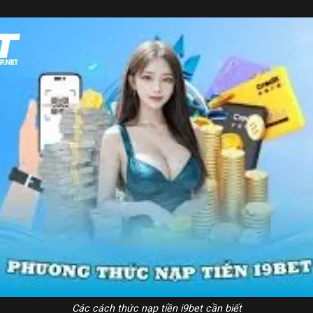
Các cách thức nạp tiền i9bet cần biết