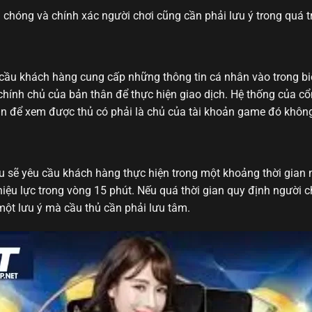
 chóng và chính xác người chơi cũng cần phải lưu ý trong quá t
cầu khách hàng cung cấp những thông tin cá nhân vào trong bi
chính chủ của bản thân để thực hiện giao dịch. Hệ thống của c
hân để xem được thủ có phải là chủ của tài khoản game đó khôn
 sẽ yêu cầu khách hàng thực hiện trong một khoảng thời gian n
iệu lực trong vòng 15 phút. Nếu quá thời gian quy định người ch
 một lưu ý mà cầu thủ cần phải lưu tâm.