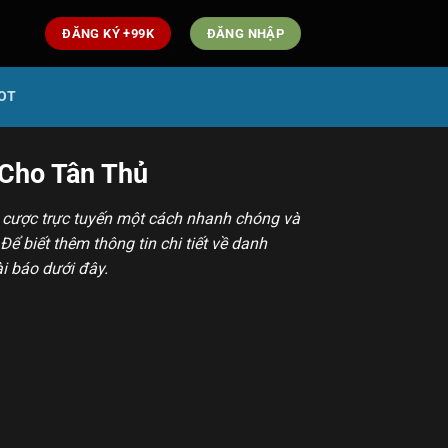
ĐĂNG KÝ +99K
ĐĂNG NHẬP
OT
 Cho Tân Thủ
cá cược trực tuyến một cách nhanh chóng và
ể biết thêm thông tin chi tiết về danh
i báo dưới đây.