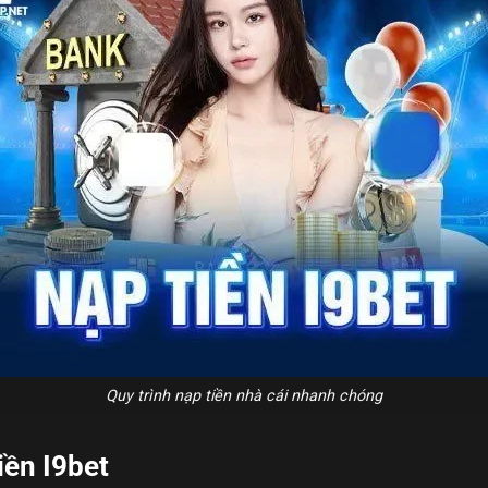
Quy trình nạp tiền nhà cái nhanh chóng
iền I9bet