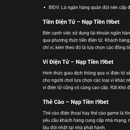
BIDV: Là ngân hàng quân đội nên cấp 
Tiền Điện Tử – Nạp Tiền I9bet
Bên cạnh việc sử dụng tài khoản ngân hàng
qua phương thức tiền điện tử. Khách hàng 
chỉ ví, kèm theo đó là lựa chọn các đồng 
Ví Điện Tử – Nạp Tiền I9bet
Hình thức giao dịch thông qua ví điện tử 
cho người chơi lựa chọn các loại ví khác
ví điện tử cũng vô cùng cao cấp. Rất khó 
Thẻ Cào – Nạp Tiền I9bet
Thẻ cào điện thoại hay thẻ cào game là h
yêu cầu khách hàng cung cấp nhà mạng, mện
lâu đời nhất tại nhà phát hành.