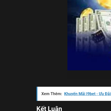
Xem Thêm:
Khuyến Mãi I9bet - Ưu Đã
Kết Luận