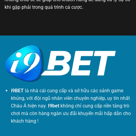
khi gặp phải trong quá trình cá cược.
i9BET
là nhà cái cung cấp và sở hữu các sảnh game
khủng, với đội ngũ nhân viên chuyên nghiệp, uy tín nhất
Châu Á hiện nay.
I9bet
không chỉ cung cấp nền tảng trò
chơi mà còn hàng ngàn ưu đãi khuyến mãi hấp dẫn cho
khách hàng !