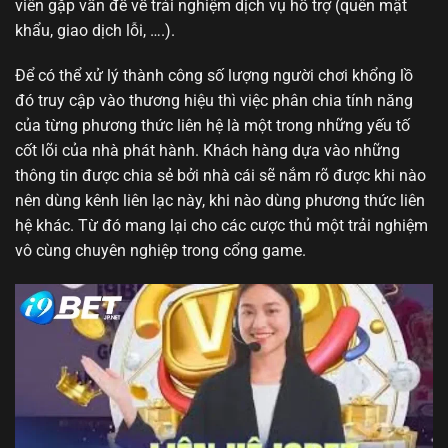
viên gặp vấn đề về trải nghiệm dịch vụ hỗ trợ (quên mật
khẩu, giao dịch lỗi, ….).
Để có thể xử lý thành công số lượng người chơi khổng lồ
đó truy cập vào thương hiệu thì việc phân chia tính năng
của từng phương thức liên hệ là một trong những yếu tố
cốt lõi của nhà phát hành. Khách hàng dựa vào những
thông tin được chia sẻ bởi nhà cái sẽ nắm rõ được khi nào
nên dùng kênh liên lạc này, khi nào dùng phương thức liên
hệ khác. Từ đó mang lại cho các cược thủ một trải nghiệm
vô cùng chuyên nghiệp trong cổng game.