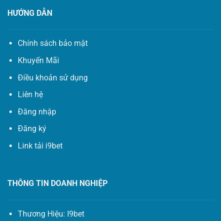
HƯỚNG DẪN
Chính sách bảo mật
Khuyến Mãi
Điều khoản sử dụng
Liên hệ
Đăng nhập
Đăng ký
Link tải i9bet
THÔNG TIN DOANH NGHIỆP
Thương Hiệu:
I9bet