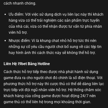
cách nhanh chóng.
Ưu điểm: Với việc sử dụng dịch vụ liên lạc này thì khách
hàng vừa có thể trải nghiệm các sản phẩm trực tuyến
của nhà cái, vừa có thể nhận được tư vấn từ phía nhân
viên hỗ trợ.
Nhược điểm: Vì là khung chat nhỏ hỗ trợ tức thì nên
những sự cố yêu cầu người chơi bổ sung về các tệp tin
hay hình ảnh thì cách thức này sẽ không thể hỗ trợ.
Liên Hệ I9bet Bằng Hotline
Cách thức hỗ trợ tiếp theo được nhà phát hành sử dụng
game đưa ra cho người chơi đó chính là số điện thoại. Với
phương thức hỗ trợ này thì cược thủ có thể dễ dàng liên lạc
trực tiếp với đội ngũ nhân viên hỗ trợ. Hệ thống chăm sóc
khách hàng của cổng game được hoạt động 24/7 nên
game thủ có thể liên hệ trong mọi khoảng thời gian.