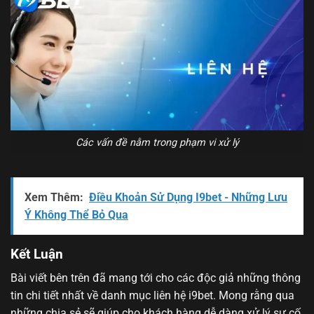
Các vấn đề nằm trong phạm vi xử lý
Xem Thêm:
Điều Khoản Sử Dụng I9bet - Những Lưu
Ý Không Thể Bỏ Qua
Kết Luận
Bài viết bên trên đã mang tới cho các độc giả những thông
tin chi tiết nhất về danh mục
liên hệ i9bet
. Mong rằng qua
những chia sẻ sẽ giúp cho khách hàng dễ dàng xử lý sự cố