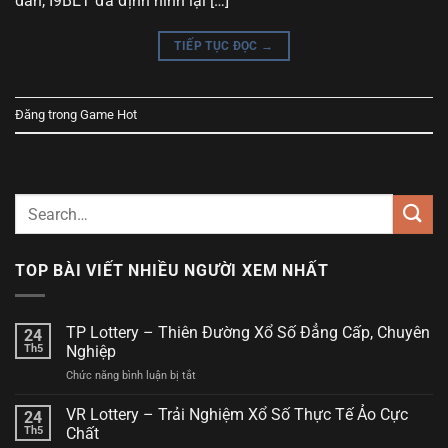
dẫn, I9BET đã định hình lại […]
TIẾP TỤC ĐỌC
→
Đăng trong
Game Hot
TOP BÀI VIẾT NHIỀU NGƯỜI XEM NHẤT
TP Lottery – Thiên Đường Xổ Số Đẳng Cấp, Chuyên
24
Th5
Nghiệp
Chức năng bình luận bị tắt
ở
TP
Lottery
VR Lottery – Trải Nghiệm Xổ Số Thực Tế Ảo Cực
24
–
Th5
Chất
Thiên