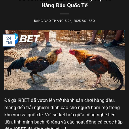
Hàng Đầu Quốc Tế
ĐĂNG VÀO
THÁNG 5 24, 2025
BỞI
SEO
24
Th5
Đá gà I9BET đã vươn lên trở thành sân chơi hàng đầu,
mang đến trải nghiệm đỉnh cao cho người hâm mộ trong
khu vực và quốc tế. Với sự kết hợp giữa công nghệ tiên
tiến, tính minh bạch rõ ràng và các hoạt động cá cược hấp