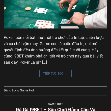
Poker luôn nổi bật như một trò chơi của trí tuệ, chiến lược
và cả chút vận may. Game còn là cuộc đấu trí, nơi mỗi
quyết định đều ảnh hưởng đến kết quả cuối cùng. Hãy
cùng I9BET khám phá chi tiết về trò chơi này qua bài viết
sau đây. Poker Là gì? […]
TIẾP TỤC ĐỌC
→
Đăng trong
Game Hot
GAME HOT
Đá Gà I9BET – Sân Chơi Đẳng Cấp Và