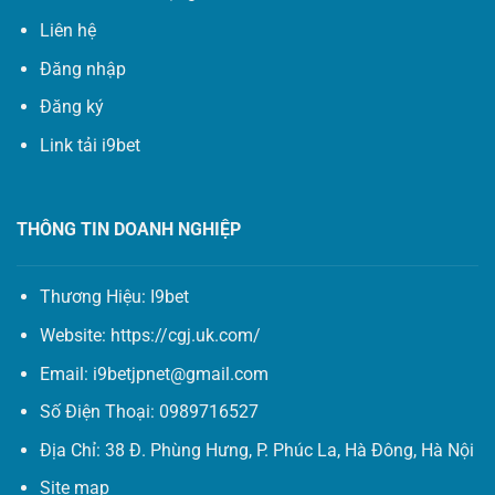
Liên hệ
Đăng nhập
Đăng ký
Link tải i9bet
THÔNG TIN DOANH NGHIỆP
Thương Hiệu:
I9bet
Website:
https://cgj.uk.com/
Email:
i9betjpnet@gmail.com
Số Điện Thoại: 0989716527
Địa Chỉ: 38 Đ. Phùng Hưng, P. Phúc La, Hà Đông, Hà Nội
Site map