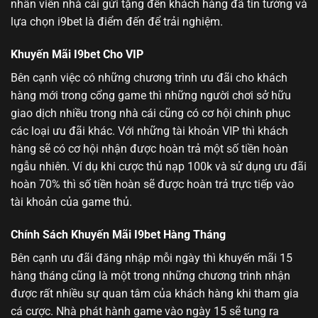
nhân viên nhà cái gửi tặng đến khách hàng đã tin tưởng và
lựa chọn i9bet là điểm đến để trải nghiệm.
Khuyến Mãi I9bet Cho VIP
Bên cạnh việc có những chương trình ưu đãi cho khách
hàng mới trong cổng game thì những người chơi sở hữu
giao dịch nhiều trong nhà cái cũng có cơ hội chinh phục
các loại ưu đãi khác. Với những tài khoản VIP thì khách
hàng sẽ có cơ hội nhận được hoàn trả một số tiền hoàn
ngẫu nhiên. Ví dụ khi cược thủ nạp 100k và sử dụng ưu đãi
hoàn 70% thì số tiền hoàn sẽ được hoàn trả trực tiếp vào
tài khoản của game thủ.
Chính Sách Khuyến Mãi I9bet Hàng Tháng
Bên cạnh ưu đãi đăng nhập mỗi ngày thì khuyến mãi 15
hàng tháng cũng là một trong những chương trình nhận
được rất nhiều sự quan tâm của khách hàng khi tham gia
cá cược. Nhà phát hành game vào ngày 15 sẽ tung ra