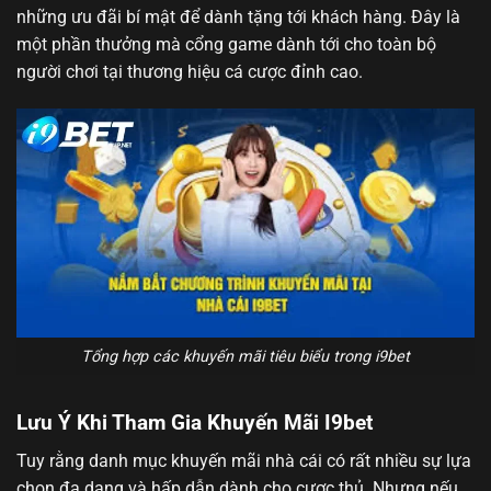
những ưu đãi bí mật để dành tặng tới khách hàng. Đây là
một phần thưởng mà cổng game dành tới cho toàn bộ
người chơi tại thương hiệu cá cược đỉnh cao.
Tổng hợp các khuyến mãi tiêu biểu trong i9bet
Lưu Ý Khi Tham Gia Khuyến Mãi I9bet
Tuy rằng danh mục khuyến mãi nhà cái có rất nhiều sự lựa
chọn đa dạng và hấp dẫn dành cho cược thủ. Nhưng nếu