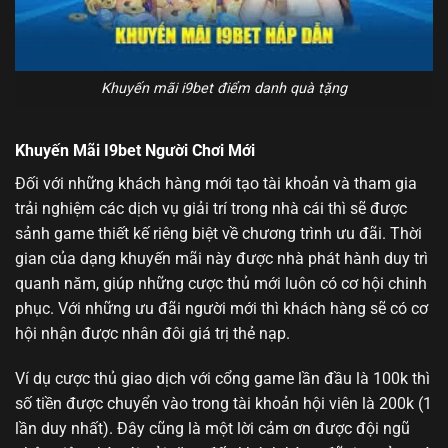
Khuyến mãi i9bet điểm danh quà tặng
Khuyến Mãi I9bet Người Chơi Mới
Đối với những khách hàng mới tạo tài khoản và tham gia
trải nghiệm các dịch vụ giải trí trong nhà cái thì sẽ được
sảnh game thiết kế riêng biệt về chương trình ưu đãi. Thời
gian của dạng khuyến mãi này được nhà phát hành duy trì
quanh năm, giúp những cược thủ mới luôn có cơ hội chinh
phục. Với những ưu đãi người mới thì khách hàng sẽ có cơ
hội nhận được nhân đôi giá trị thẻ nạp.
Ví dụ cược thủ giao dịch với cổng game lần đầu là 100k thì
số tiền được chuyển vào trong tài khoản hội viên là 200k (1
lần duy nhất). Đây cũng là một lời cảm ơn được đội ngũ